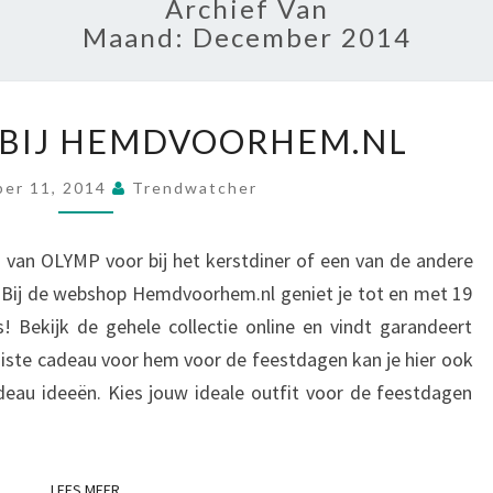
Archief Van
Maand:
December 2014
KERST
 BIJ HEMDVOORHEM.NL
ACTIE
BIJ
er 11, 2014
Trendwatcher
HEMDVOORHEM.NL
van OLYMP voor bij het kerstdiner of een van de andere
 Bij de webshop Hemdvoorhem.nl geniet je tot en met 19
 Bekijk de gehele collectie online en vindt garandeert
 juiste cadeau voor hem voor de feestdagen kan je hier ook
adeau ideeën. Kies jouw ideale outfit voor de feestdagen
LEES MEER
LEES MEER