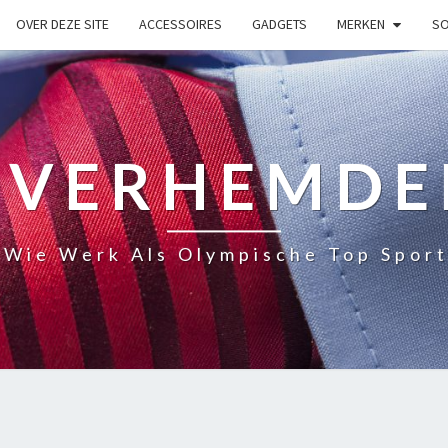
OVER DEZE SITE
ACCESSOIRES
GADGETS
MERKEN
SO
OVERHEMDE
 Wie Werk Als Olympische Top Sport