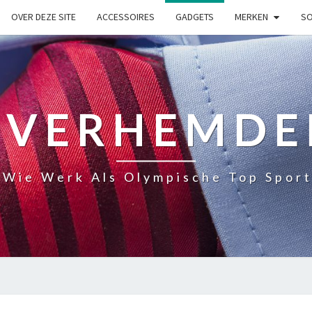
OVER DEZE SITE
ACCESSOIRES
GADGETS
MERKEN
SO
OVERHEMDE
 Wie Werk Als Olympische Top Sport