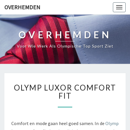
OVERHEMDEN
Togg
navig
OVERHEMDEN
Voor Wie Werk Als Olympische Top Sport Ziet
OLYMP
OLYMP LUXOR COMFORT
LUXOR
COMFORT
FIT
FIT
Comfort en mode gaan heel goed samen. In de
Olymp