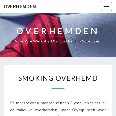
OVERHEMDEN
Togg
navig
OVERHEMDEN
Voor Wie Werk Als Olympische Top Sport Ziet
SMOKING
SMOKING OVERHEMD
OVERHEMD
De meeste consumenten kennen Olymp van de casual
en zakelijke overhemden, maar Olymp heeft voor