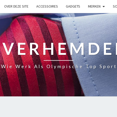
OVER DEZE SITE
ACCESSOIRES
GADGETS
MERKEN
SO
OVERHEMDE
 Wie Werk Als Olympische Top Sport