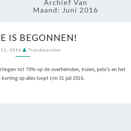
Archief Van
Maand:
Juni 2016
DE
LE IS BEGONNEN!
SALE
IS
i 15, 2016
Trendwatcher
BEGONNEN!
rtingen tot 70% op de overhemden, truien, polo’s en het
orting op alles loopt t/m 31 juli 2016.