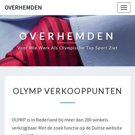
OVERHEMDEN
Togg
navig
OVERHEMDEN
Voor Wie Werk Als Olympische Top Sport Ziet
OLYMP
OLYMP VERKOOPPUNTEN
VERKOOPPUNTEN
OLYMP is in Nederland bij meer dan 200 winkels
verkrijgbaar. Met de zoek functie op de Duitse website