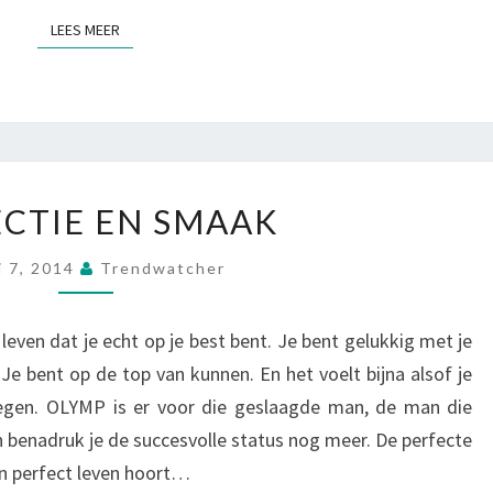
LEES MEER
LEES MEER
PERFECTIE
CTIE EN SMAAK
EN
SMAAK
i 7, 2014
Trendwatcher
even dat je echt op je best bent. Je bent gelukkig met je
 Je bent op de top van kunnen. En het voelt bijna alsof je
egen. OLYMP is er voor die geslaagde man, de man die
 benadruk je de succesvolle status nog meer. De perfecte
n perfect leven hoort…