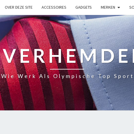
OVER DEZE SITE
ACCESSOIRES
GADGETS
MERKEN
SO
OVERHEMDE
 Wie Werk Als Olympische Top Sport