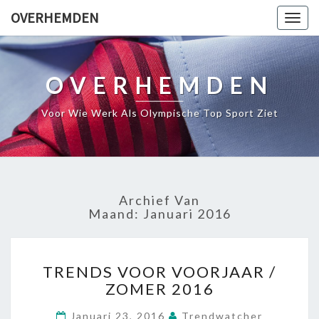
OVERHEMDEN
Togg
navig
OVERHEMDEN
Voor Wie Werk Als Olympische Top Sport Ziet
Archief Van
Maand:
Januari 2016
TRENDS
TRENDS VOOR VOORJAAR /
VOOR
ZOMER 2016
VOORJAAR
/
Januari 23, 2016
Trendwatcher