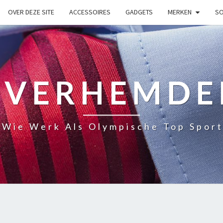
OVER DEZE SITE
ACCESSOIRES
GADGETS
MERKEN
SO
OVERHEMDE
 Wie Werk Als Olympische Top Sport