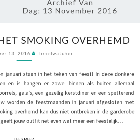
Archief Van
Dag:
13 November 2016
FEESTSEIZOEN:
 HET SMOKING OVERHEMD
HET
SMOKING
er 13, 2016
Trendwatcher
OVERHEMD
januari staan in het teken van feest! In deze donkere
en en is hangen er zowel binnen als buiten allemaal
borrels, gala’s, een gezellig kerstdiner en een spetterend
ouw worden de feestmaanden in januari afgesloten met
moking overhemd kan dus niet ontbreken in de garderobe
eeft jouw outfit net even wat meer een feestelijk…
LEES MEER
LEES MEER